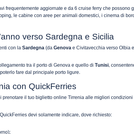
navi frequentemente aggiornate e da 6 cruise ferry che possono g
pping, le cabine con aree per animali domestici, i cinema di bord
 l’anno verso Sardegna e Sicilia
enti con la
Sardegna
(da
Genova
e Civitavecchia verso Olbia e
 collegamento tra il porto di Genova e quello di
Tunisi
, consenten
 poterlo fare dal principale porto ligure.
renia con QuickFerries
 prenotare il tuo biglietto online Tirrenia alle migliori condizioni 
a QuickFerries devi solamente indicare, dove richiesto:
orno);