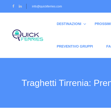
info@quickferries.com
DESTINAZIONI
PROSSIM
PREVENTIVO GRUPPI
FA
Traghetti Tirrenia: Pren