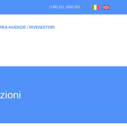
(+39) 331 1830 265
REA AGENZIE / RIVENDITORI
zioni