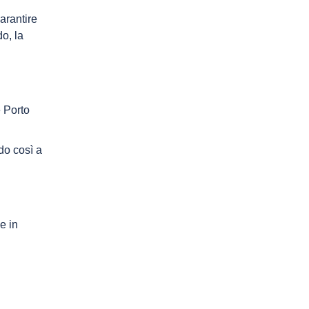
arantire
o, la
 Porto
do così a
e in