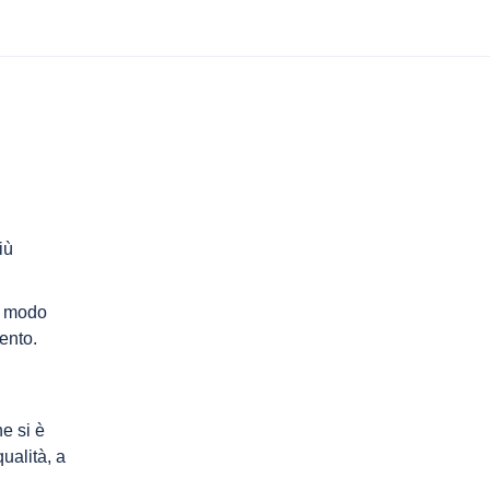
iù
al modo
ento.
e si è
ualità, a