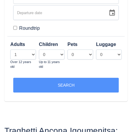
Roundtrip
Adults
Children
Pets
Luggage
Over 12 years
Up to 11 years
old
old
SEARCH
Traghetti Ancona Igoumenitsa: