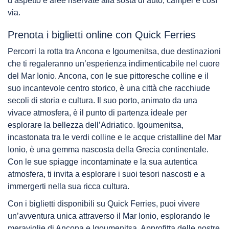
d’aspetto e aree riservate alla sosta di auto, camper e così
via.
Prenota i biglietti online con Quick Ferries
Percorri la rotta tra Ancona e Igoumenitsa, due destinazioni
che ti regaleranno un’esperienza indimenticabile nel cuore
del Mar Ionio. Ancona, con le sue pittoresche colline e il
suo incantevole centro storico, è una città che racchiude
secoli di storia e cultura. Il suo porto, animato da una
vivace atmosfera, è il punto di partenza ideale per
esplorare la bellezza dell’Adriatico. Igoumenitsa,
incastonata tra le verdi colline e le acque cristalline del Mar
Ionio, è una gemma nascosta della Grecia continentale.
Con le sue spiagge incontaminate e la sua autentica
atmosfera, ti invita a esplorare i suoi tesori nascosti e a
immergerti nella sua ricca cultura.
Con i biglietti disponibili su Quick Ferries, puoi vivere
un’avventura unica attraverso il Mar Ionio, esplorando le
meraviglie di Ancona e Igoumenitsa. Approfitta delle nostre